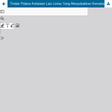
Tindak Pidana Kelalaian Lalu Lintas Yang Menyebabkan Kematian Perspektif Hukum Positif Dan Hukum Pidana Islam