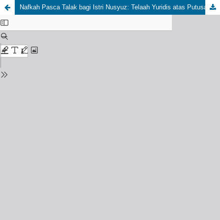
Nafkah Pasca Talak bagi Istri Nusyuz: Telaah Yuridis atas Putusan Mahkamah Syar'iyah Banda Aceh Nomor 215/Pdt.G/2020/Ms.Bna