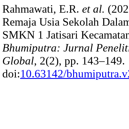
Rahmawati, E.R.
et al.
(202
Remaja Usia Sekolah Dala
SMKN 1 Jatisari Kecamatan
Bhumiputra: Jurnal Peneli
Global
, 2(2), pp. 143–149.
doi:
10.63142/bhumiputra.v