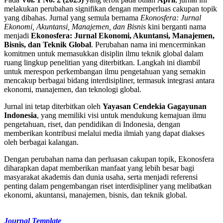
melakukan perubahan signifikan dengan memperluas cakupan topik
yang dibahas. Jurnal yang semula bernama
Ekonosfera: Jurnal
Ekonomi, Akuntansi, Manajemen, dan Bisnis
kini berganti nama
menjadi
Ekonosfera: Jurnal Ekonomi, Akuntansi, Manajemen,
Bisnis, dan Teknik Global
. Perubahan nama ini mencerminkan
komitmen untuk memasukkan disiplin ilmu teknik global dalam
ruang lingkup penelitian yang diterbitkan. Langkah ini diambil
untuk merespon perkembangan ilmu pengetahuan yang semakin
mencakup berbagai bidang interdisipliner, termasuk integrasi antara
ekonomi, manajemen, dan teknologi global.
Jurnal ini tetap diterbitkan oleh
Yayasan Cendekia Gagayunan
Indonesia
, yang memiliki visi untuk mendukung kemajuan ilmu
pengetahuan, riset, dan pendidikan di Indonesia, dengan
memberikan kontribusi melalui media ilmiah yang dapat diakses
oleh berbagai kalangan.
Dengan perubahan nama dan perluasan cakupan topik, Ekonosfera
diharapkan dapat memberikan manfaat yang lebih besar bagi
masyarakat akademis dan dunia usaha, serta menjadi referensi
penting dalam pengembangan riset interdisipliner yang melibatkan
ekonomi, akuntansi, manajemen, bisnis, dan teknik global.
Journal Template