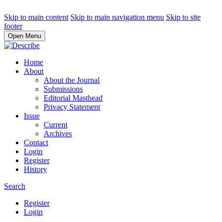
Skip to main content
Skip to main navigation menu
Skip to site
footer
Open Menu
Home
About
About the Journal
Submissions
Editorial Masthead
Privacy Statement
Issue
Current
Archives
Contact
Login
Register
History
Search
Register
Login