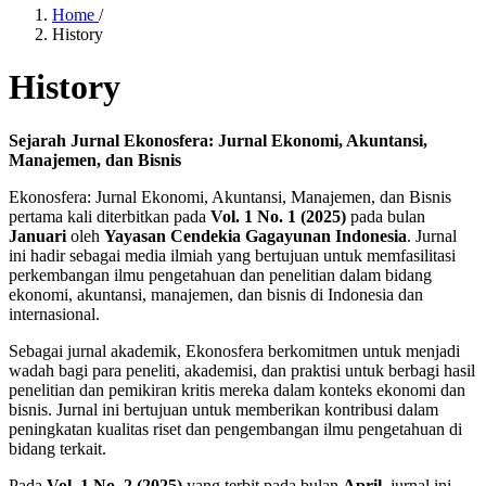
Home
/
History
History
Sejarah Jurnal Ekonosfera: Jurnal Ekonomi, Akuntansi,
Manajemen, dan Bisnis
Ekonosfera: Jurnal Ekonomi, Akuntansi, Manajemen, dan Bisnis
pertama kali diterbitkan pada
Vol. 1 No. 1 (2025)
pada bulan
Januari
oleh
Yayasan Cendekia Gagayunan Indonesia
. Jurnal
ini hadir sebagai media ilmiah yang bertujuan untuk memfasilitasi
perkembangan ilmu pengetahuan dan penelitian dalam bidang
ekonomi, akuntansi, manajemen, dan bisnis di Indonesia dan
internasional.
Sebagai jurnal akademik, Ekonosfera berkomitmen untuk menjadi
wadah bagi para peneliti, akademisi, dan praktisi untuk berbagi hasil
penelitian dan pemikiran kritis mereka dalam konteks ekonomi dan
bisnis. Jurnal ini bertujuan untuk memberikan kontribusi dalam
peningkatan kualitas riset dan pengembangan ilmu pengetahuan di
bidang terkait.
Pada
Vol. 1 No. 2 (2025)
yang terbit pada bulan
April
, jurnal ini