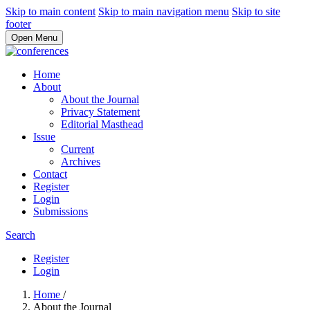
Skip to main content
Skip to main navigation menu
Skip to site
footer
Open Menu
Home
About
About the Journal
Privacy Statement
Editorial Masthead
Issue
Current
Archives
Contact
Register
Login
Submissions
Search
Register
Login
Home
/
About the Journal