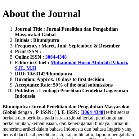
About the Journal
Journal Title : Jurnal Penelitian dan Pengabdian
Masyarakat Global
Initials : Bhumiputra
Frequency : Maret, Juni, September, & Desember
Print ISSN : -
Online ISSN :
3064-4348
Editor in Chief :
Muhammad Husni Abdulah Pakarti,
S.H., M.H
DOI: 10.63142
/bhumiputra
Duration: Approx. 10 days to first decision
Acceptance Rate: 50% of the total submissions
Publisher : Lembaga Penelitian Cendekia Gagayunan
Indonesia
Bhumiputra: Jurnal Penelitian dan Pengabdian Masyarakat
Global
dengan ,
P-ISSN: [-], E-ISSN: [
3064-4348
]
terbit secara
berkala dan berfokus pada isu-isu global terkait pembangunan
berkelanjutan, kemanusiaan, dan keberagaman budaya. Jurnal ini
menerima artikel dalam bahasa Indonesia dan bahasa Inggris yang
berasal dari hasil penelitian asli, kajian literatur, laporan pengabdian