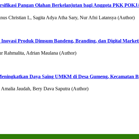
ersifikasi Pangan Olahan Berkelanjutan bagi Anggota PKK POKJ
nus Christian L, Sagita Adya Atha Sary, Nur Afni Latansya (Author)
Inovasi Produk Dimsum Bandeng, Branding, dan Digital Marketi
ur Rahmalita, Adrian Maulana (Author)
a Meningkatkan Daya Saing UMKM di Desa Gumeng, Kecamatan B
, Amalia Jaudah, Bery Dava Saputra (Author)