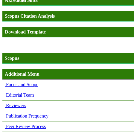
Akreditasi Sinta
Scopus Citation Analysis
Download Template
Scopus
Additional Menu
Focus and Scope
Editorial Team
Reviewers
Publication Frequency
Peer Review Process