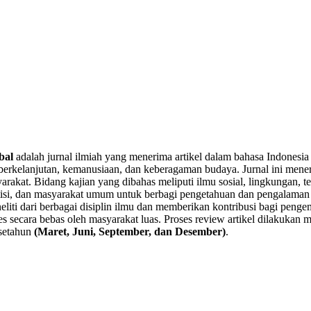
bal
adalah jurnal ilmiah yang menerima artikel dalam bahasa Indonesia
 berkelanjutan, kemanusiaan, dan keberagaman budaya. Jurnal ini mener
masyarakat. Bidang kajian yang dibahas meliputi ilmu sosial, lingkungan
tisi, dan masyarakat umum untuk berbagi pengetahuan dan pengalaman 
neliti dari berbagai disiplin ilmu dan memberikan kontribusi bagi peng
es secara bebas oleh masyarakat luas. Proses review artikel dilakukan 
m setahun
(Maret, Juni, September, dan Desember)
.