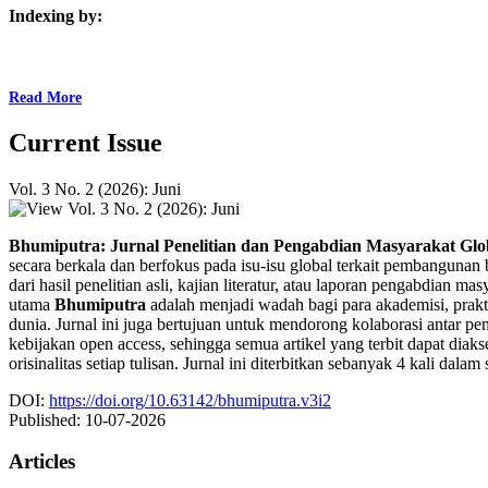
Indexing by:
Read More
Current Issue
Vol. 3 No. 2 (2026): Juni
Bhumiputra: Jurnal Penelitian dan Pengabdian Masyarakat Glo
secara berkala dan berfokus pada isu-isu global terkait pembangunan
dari hasil penelitian asli, kajian literatur, atau laporan pengabdian 
utama
Bhumiputra
adalah menjadi wadah bagi para akademisi, prak
dunia. Jurnal ini juga bertujuan untuk mendorong kolaborasi antar pe
kebijakan open access, sehingga semua artikel yang terbit dapat diaks
orisinalitas setiap tulisan. Jurnal ini diterbitkan sebanyak 4 kali dala
DOI:
https://doi.org/10.63142/bhumiputra.v3i2
Published:
10-07-2026
Articles