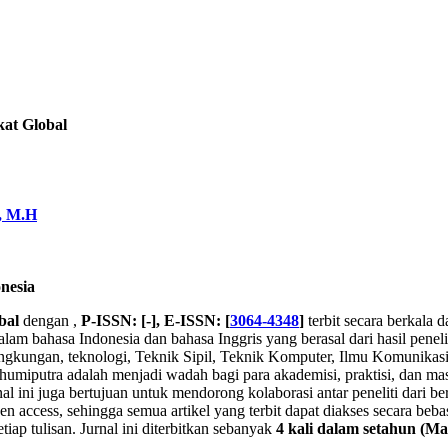
kat Global
, M.H
nesia
bal
dengan ,
P-ISSN: [-], E-ISSN: [
3064-4348
]
terbit secara berkala 
m bahasa Indonesia dan bahasa Inggris yang berasal dari hasil penelitia
, lingkungan, teknologi, Teknik Sipil, Teknik Komputer, Ilmu Komunika
Bhumiputra adalah menjadi wadah bagi para akademisi, praktisi, dan 
al ini juga bertujuan untuk mendorong kolaborasi antar peneliti dari 
 access, sehingga semua artikel yang terbit dapat diakses secara bebas
tiap tulisan. Jurnal ini diterbitkan sebanyak
4 kali
dalam setahun
(Ma