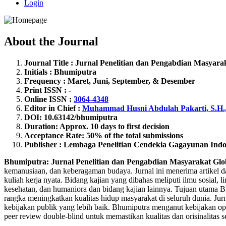
Login
About the Journal
Journal Title : Jurnal Penelitian dan Pengabdian Masyara
Initials : Bhumiputra
Frequency : Maret, Juni, September, & Desember
Print ISSN : -
Online ISSN :
3064-4348
Editor in Chief :
Muhammad Husni Abdulah Pakarti, S.H.
DOI: 10.63142
/bhumiputra
Duration: Approx. 10 days to first decision
Acceptance Rate: 50% of the total submissions
Publisher : Lembaga Penelitian Cendekia Gagayunan Indo
Bhumiputra: Jurnal Penelitian dan Pengabdian Masyarakat Glo
kemanusiaan, dan keberagaman budaya. Jurnal ini menerima artikel dala
kuliah kerja nyata. Bidang kajian yang dibahas meliputi ilmu sosial
kesehatan, dan humaniora dan bidang kajian lainnya. Tujuan utama 
rangka meningkatkan kualitas hidup masyarakat di seluruh dunia. Jurn
kebijakan publik yang lebih baik. Bhumiputra menganut kebijakan open
peer review double-blind untuk memastikan kualitas dan orisinalitas se