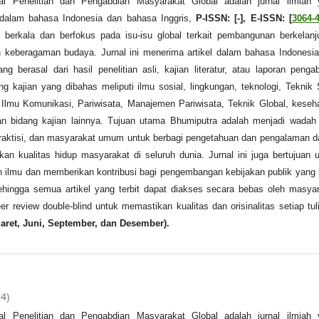
al Penelitian dan Pengabdian Masyarakat Global adalah jurnal ilmiah 
 dalam bahasa Indonesia dan bahasa Inggris,
P-ISSN: [-], E-ISSN: [
3064-
a berkala dan berfokus pada isu-isu global terkait pembangunan berkelanj
 keberagaman budaya. Jurnal ini menerima artikel dalam bahasa Indonesi
ng berasal dari hasil penelitian asli, kajian literatur, atau laporan penga
g kajian yang dibahas meliputi ilmu sosial, lingkungan, teknologi, Teknik S
 Ilmu Komunikasi, Pariwisata, Manajemen Pariwisata, Teknik Global, keseh
n bidang kajian lainnya. Tujuan utama Bhumiputra adalah menjadi wadah
praktisi, dan masyarakat umum untuk berbagi pengetahuan dan pengalaman 
an kualitas hidup masyarakat di seluruh dunia. Jurnal ini juga bertujuan 
lin ilmu dan memberikan kontribusi bagi pengembangan kebijakan publik yang 
hingga semua artikel yang terbit dapat diakses secara bebas oleh masya
er review double-blind untuk memastikan kualitas dan orisinalitas setiap tul
aret, Juni, September, dan Desember).
24)
al Penelitian dan Pengabdian Masyarakat Global adalah jurnal ilmiah 