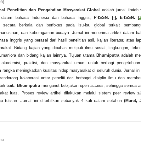
26)
nal Penelitian dan Pengabdian Masyarakat Global
adalah jurnal ilmiah
l dalam bahasa Indonesia dan bahasa Inggris,
P-ISSN: [-], E-ISSN: [
n secara berkala dan berfokus pada isu-isu global terkait pembang
emanusiaan, dan keberagaman budaya. Jurnal ini menerima artikel dalam b
sa Inggris yang berasal dari hasil penelitian asli, kajian literatur, atau la
akat. Bidang kajian yang dibahas meliputi ilmu sosial, lingkungan, tekno
umaniora dan bidang kajian lainnya. Tujuan utama
Bhumiputra
adalah me
 akademisi, praktisi, dan masyarakat umum untuk berbagi pengetahuan
rangka meningkatkan kualitas hidup masyarakat di seluruh dunia. Jurnal ini
endorong kolaborasi antar peneliti dari berbagai disiplin ilmu dan membe
bih baik.
Bhumiputra
menganut kebijakan open access, sehingga semua ar
akat luas. Proses review artikel dilakukan melalui sistem peer review
si
ap tulisan. Jurnal ini diterbitkan sebanyak 4 kali dalam setahun
(Maret, 
25)