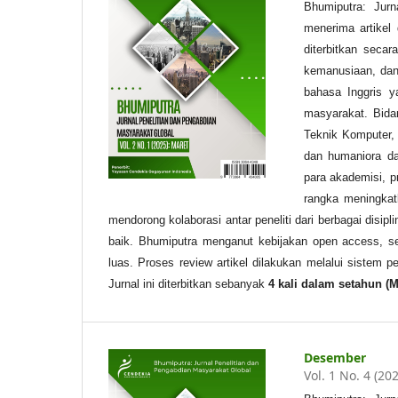
Bhumiputra: Jurn
menerima artikel
diterbitkan secar
kemanusiaan, dan
bahasa Inggris ya
masyarakat. Bidan
Teknik Komputer,
dan humaniora da
para akademisi, 
rangka meningkatk
mendorong kolaborasi antar peneliti dari berbagai disip
baik. Bhumiputra menganut kebijakan open access, se
luas. Proses review artikel dilakukan melalui sistem pe
Jurnal ini diterbitkan sebanyak
4 kali
dalam setahun
(M
Desember
Vol. 1 No. 4 (20