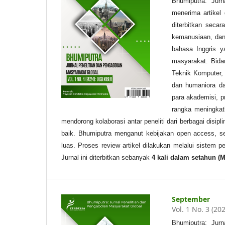
Bhumiputra: Jurn
menerima artikel
diterbitkan secar
kemanusiaan, dan
bahasa Inggris ya
masyarakat. Bidan
Teknik Komputer,
dan humaniora da
para akademisi, 
rangka meningkatk
mendorong kolaborasi antar peneliti dari berbagai disip
baik. Bhumiputra menganut kebijakan open access, se
luas. Proses review artikel dilakukan melalui sistem pe
Jurnal ini diterbitkan sebanyak
4 kali
dalam setahun
(M
September
Vol. 1 No. 3 (20
Bhumiputra: Jurn