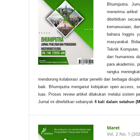
Bhumiputra: Jurn
menerima artikel
diterbitkan secar
kemanusiaan, dan
bahasa Inggris ya
masyarakat. Bidan
Teknik Komputer,
dan humaniora da
para akademisi, 
rangka meningkatk
mendorong kolaborasi antar peneliti dari berbagai disip
baik. Bhumiputra menganut kebijakan open access, se
luas. Proses review artikel dilakukan melalui sistem pe
Jurnal ini diterbitkan sebanyak
4 kali
dalam setahun
(M
Maret
Vol. 2 No. 1 (20