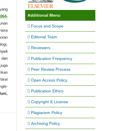
 yang
Additional Menu
3064-
unan
Focus and Scope
ahasa
Editorial Team
poran
logi,
Reviewers
njadi
Publication Frequency
 dan
 juga
Peer Review Process
rikan
tikel
Open Access Policy
ngle
-
Publication Ethics
Juni,
Copyright & License
Plagiarism Policy
Archiving Policy