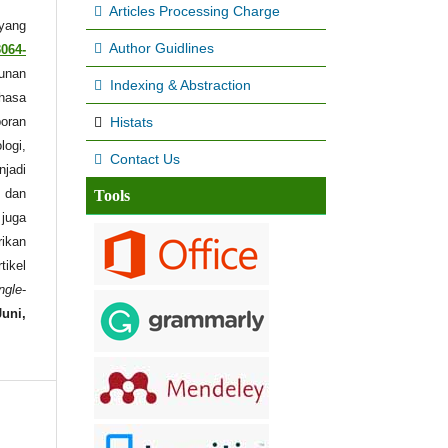
Articles Processing Charge
 yang
Author Guidlines
3064-
unan
Indexing & Abstraction
ahasa
Histats
poran
logi,
Contact Us
njadi
 dan
Tools
 juga
rikan
tikel
ngle
-
Juni,