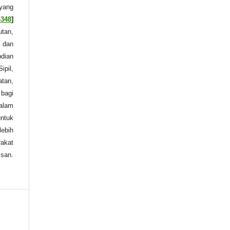
yang
4348
]
utan,
a dan
bdian
ipil,
atan,
 bagi
dalam
untuk
lebih
rakat
isan.