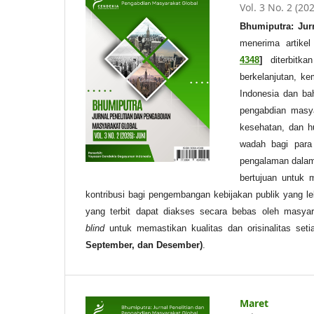
Vol. 3 No. 2 (20
Bhumiputra: Jur
menerima artike
4348
]
diterbitka
berkelanjutan, k
Indonesia dan baha
pengabdian masyar
kesehatan, dan h
wadah bagi para
pengalaman dalam 
bertujuan untuk m
kontribusi bagi pengembangan kebijakan publik yang le
yang terbit dapat diakses secara bebas oleh masyar
blind
untuk memastikan kualitas dan orisinalitas seti
September, dan Desember)
.
Maret