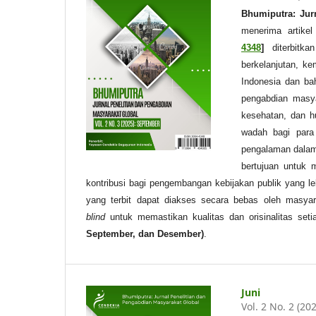
Bhumiputra: Jur
menerima artike
4348
]
diterbitka
berkelanjutan, k
Indonesia dan baha
pengabdian masyar
kesehatan, dan h
wadah bagi para
pengalaman dalam 
bertujuan untuk m
kontribusi bagi pengembangan kebijakan publik yang le
yang terbit dapat diakses secara bebas oleh masyar
blind
untuk memastikan kualitas dan orisinalitas seti
September, dan Desember)
.
Juni
Vol. 2 No. 2 (20