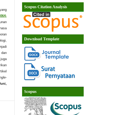
Scopus Citation Analysis
 yang
3064-
unan
ahasa
poran
Download Template
logi,
njadi
 dan
 juga
rikan
tikel
ngle
-
Juni,
Scopus