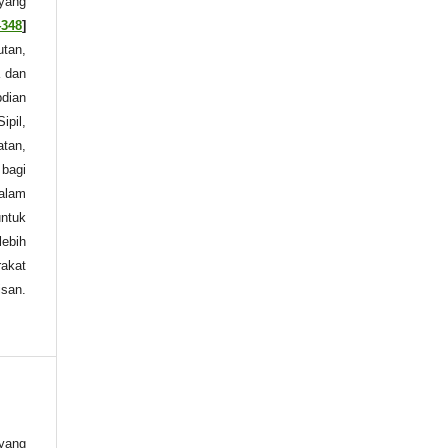
yang
4348
]
utan,
a dan
bdian
ipil,
atan,
 bagi
dalam
untuk
lebih
rakat
isan.
yang