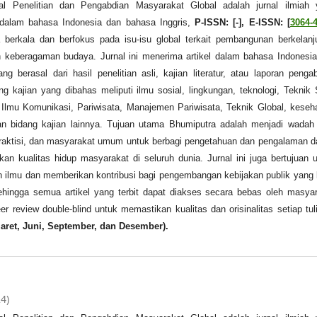
al Penelitian dan Pengabdian Masyarakat Global adalah jurnal ilmiah 
 dalam bahasa Indonesia dan bahasa Inggris,
P-ISSN: [-], E-ISSN: [
3064-
a berkala dan berfokus pada isu-isu global terkait pembangunan berkelanj
 keberagaman budaya. Jurnal ini menerima artikel dalam bahasa Indonesi
ng berasal dari hasil penelitian asli, kajian literatur, atau laporan penga
g kajian yang dibahas meliputi ilmu sosial, lingkungan, teknologi, Teknik S
 Ilmu Komunikasi, Pariwisata, Manajemen Pariwisata, Teknik Global, keseh
n bidang kajian lainnya. Tujuan utama Bhumiputra adalah menjadi wadah
praktisi, dan masyarakat umum untuk berbagi pengetahuan dan pengalaman 
an kualitas hidup masyarakat di seluruh dunia. Jurnal ini juga bertujuan 
lin ilmu dan memberikan kontribusi bagi pengembangan kebijakan publik yang 
hingga semua artikel yang terbit dapat diakses secara bebas oleh masya
er review double-blind untuk memastikan kualitas dan orisinalitas setiap tul
aret, Juni, September, dan Desember).
24)