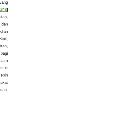
yang
4348
]
utan,
a dan
bdian
ipil,
atan,
 bagi
dalam
untuk
lebih
rakat
isan.