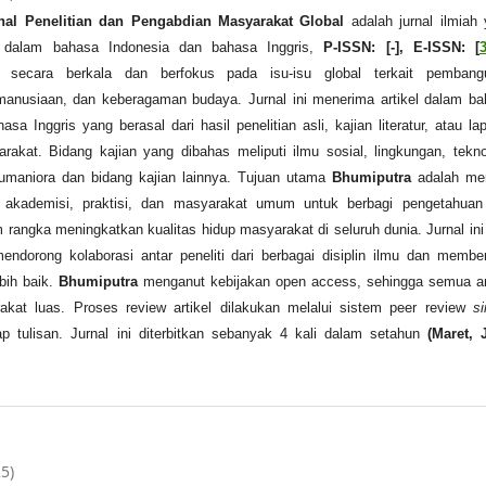
nal Penelitian dan Pengabdian Masyarakat Global
adalah jurnal ilmiah
l dalam bahasa Indonesia dan bahasa Inggris,
P-ISSN: [-], E-ISSN: [
n secara berkala dan berfokus pada isu-isu global terkait pembang
emanusiaan, dan keberagaman budaya. Jurnal ini menerima artikel dalam b
sa Inggris yang berasal dari hasil penelitian asli, kajian literatur, atau la
akat. Bidang kajian yang dibahas meliputi ilmu sosial, lingkungan, tekno
umaniora dan bidang kajian lainnya. Tujuan utama
Bhumiputra
adalah me
 akademisi, praktisi, dan masyarakat umum untuk berbagi pengetahuan
rangka meningkatkan kualitas hidup masyarakat di seluruh dunia. Jurnal ini
endorong kolaborasi antar peneliti dari berbagai disiplin ilmu dan membe
bih baik.
Bhumiputra
menganut kebijakan open access, sehingga semua ar
akat luas. Proses review artikel dilakukan melalui sistem peer review
si
ap tulisan. Jurnal ini diterbitkan sebanyak 4 kali dalam setahun
(Maret, 
25)