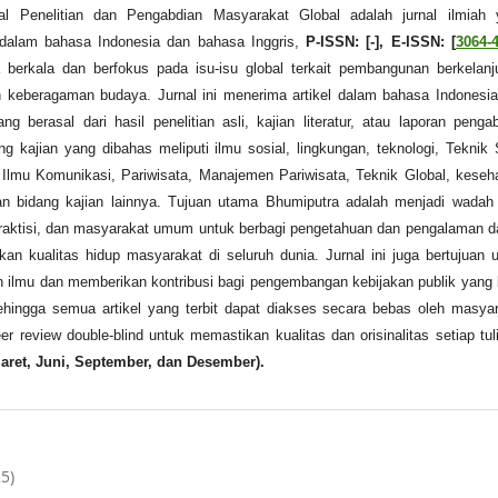
al Penelitian dan Pengabdian Masyarakat Global adalah jurnal ilmiah 
 dalam bahasa Indonesia dan bahasa Inggris,
P-ISSN: [-], E-ISSN: [
3064-
a berkala dan berfokus pada isu-isu global terkait pembangunan berkelanj
 keberagaman budaya. Jurnal ini menerima artikel dalam bahasa Indonesi
ng berasal dari hasil penelitian asli, kajian literatur, atau laporan penga
g kajian yang dibahas meliputi ilmu sosial, lingkungan, teknologi, Teknik S
 Ilmu Komunikasi, Pariwisata, Manajemen Pariwisata, Teknik Global, keseh
n bidang kajian lainnya. Tujuan utama Bhumiputra adalah menjadi wadah
praktisi, dan masyarakat umum untuk berbagi pengetahuan dan pengalaman 
an kualitas hidup masyarakat di seluruh dunia. Jurnal ini juga bertujuan 
lin ilmu dan memberikan kontribusi bagi pengembangan kebijakan publik yang 
hingga semua artikel yang terbit dapat diakses secara bebas oleh masya
er review double-blind untuk memastikan kualitas dan orisinalitas setiap tul
aret, Juni, September, dan Desember).
25)