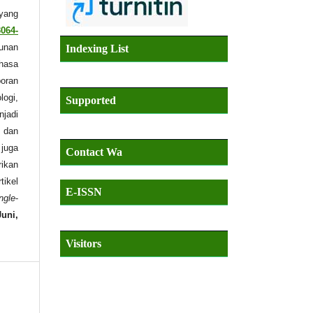
 yang
3064-
unan
Indexing List
ahasa
poran
logi,
Supported
njadi
 dan
 juga
Contact Wa
rikan
tikel
E-ISSN
ngle
-
Juni,
Visitors