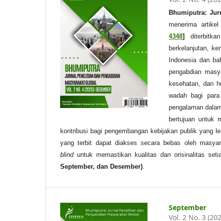
Bhumiputra: Jur
menerima artike
4348
]
diterbitka
berkelanjutan, k
Indonesia dan baha
pengabdian masyar
kesehatan, dan h
wadah bagi para
pengalaman dalam 
bertujuan untuk m
kontribusi bagi pengembangan kebijakan publik yang le
yang terbit dapat diakses secara bebas oleh masyar
blind
untuk memastikan kualitas dan orisinalitas seti
September, dan Desember)
.
September
Vol. 2 No. 3 (20