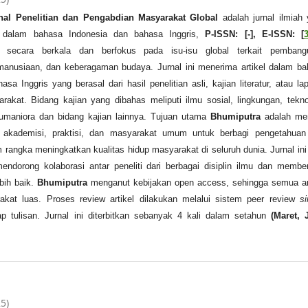
nal Penelitian dan Pengabdian Masyarakat Global
adalah jurnal ilmiah
l dalam bahasa Indonesia dan bahasa Inggris,
P-ISSN: [-], E-ISSN: [
n secara berkala dan berfokus pada isu-isu global terkait pembang
emanusiaan, dan keberagaman budaya. Jurnal ini menerima artikel dalam b
sa Inggris yang berasal dari hasil penelitian asli, kajian literatur, atau la
akat. Bidang kajian yang dibahas meliputi ilmu sosial, lingkungan, tekno
umaniora dan bidang kajian lainnya. Tujuan utama
Bhumiputra
adalah me
 akademisi, praktisi, dan masyarakat umum untuk berbagi pengetahuan
rangka meningkatkan kualitas hidup masyarakat di seluruh dunia. Jurnal ini
endorong kolaborasi antar peneliti dari berbagai disiplin ilmu dan membe
bih baik.
Bhumiputra
menganut kebijakan open access, sehingga semua ar
akat luas. Proses review artikel dilakukan melalui sistem peer review
si
ap tulisan. Jurnal ini diterbitkan sebanyak 4 kali dalam setahun
(Maret, 
25)