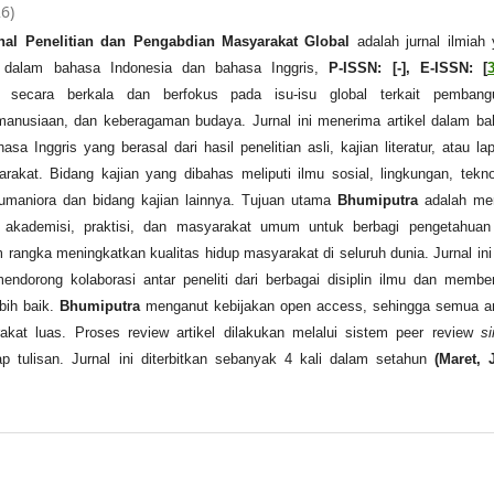
26)
nal Penelitian dan Pengabdian Masyarakat Global
adalah jurnal ilmiah
l dalam bahasa Indonesia dan bahasa Inggris,
P-ISSN: [-], E-ISSN: [
n secara berkala dan berfokus pada isu-isu global terkait pembang
emanusiaan, dan keberagaman budaya. Jurnal ini menerima artikel dalam b
sa Inggris yang berasal dari hasil penelitian asli, kajian literatur, atau la
akat. Bidang kajian yang dibahas meliputi ilmu sosial, lingkungan, tekno
umaniora dan bidang kajian lainnya. Tujuan utama
Bhumiputra
adalah me
 akademisi, praktisi, dan masyarakat umum untuk berbagi pengetahuan
rangka meningkatkan kualitas hidup masyarakat di seluruh dunia. Jurnal ini
endorong kolaborasi antar peneliti dari berbagai disiplin ilmu dan membe
bih baik.
Bhumiputra
menganut kebijakan open access, sehingga semua ar
akat luas. Proses review artikel dilakukan melalui sistem peer review
si
ap tulisan. Jurnal ini diterbitkan sebanyak 4 kali dalam setahun
(Maret, 