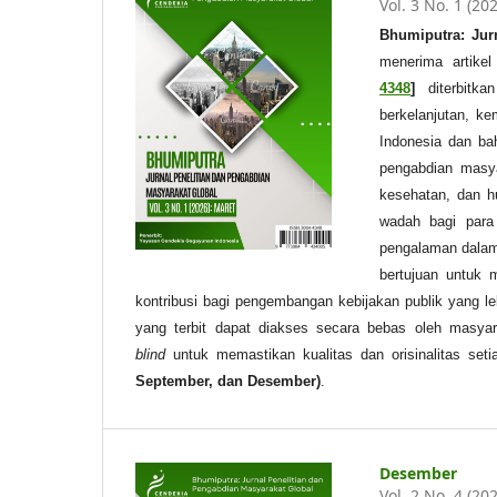
Vol. 3 No. 1 (20
Bhumiputra: Jur
menerima artike
4348
]
diterbitka
berkelanjutan, k
Indonesia dan baha
pengabdian masyar
kesehatan, dan h
wadah bagi para
pengalaman dalam 
bertujuan untuk m
kontribusi bagi pengembangan kebijakan publik yang le
yang terbit dapat diakses secara bebas oleh masyar
blind
untuk memastikan kualitas dan orisinalitas seti
September, dan Desember)
.
Desember
Vol. 2 No. 4 (20