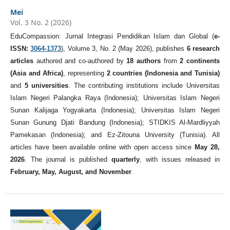
Mei
Vol. 3 No. 2 (2026)
EduCompassion: Jurnal Integrasi Pendidikan Islam dan Global (
e-
ISSN:
3064-1373
), Volume 3, No. 2 (May 2026), publishes
6 research
articles
authored and co-authored by
18 authors
from
2 continents
(Asia and Africa)
, representing
2 countries (Indonesia and Tunisia)
and
5 universities
. The contributing institutions include Universitas
Islam Negeri Palangka Raya (Indonesia); Universitas Islam Negeri
Sunan Kalijaga Yogyakarta (Indonesia); Universitas Islam Negeri
Sunan Gunung Djati Bandung (Indonesia); STIDKIS Al-Mardliyyah
Pamekasan (Indonesia); and Ez-Zitouna University (Tunisia). All
articles have been available online with open access since
May 28,
2026
. The journal is published
quarterly
, with issues released in
February, May, August, and November
.