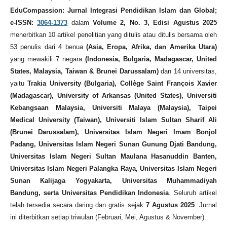
EduCompassion: Jurnal Integrasi Pendidikan Islam dan Global;
e-ISSN:
3064-1373
dalam
Volume 2, No. 3, Edisi Agustus 2025
menerbitkan 10 artikel penelitian yang ditulis atau ditulis bersama oleh
53 penulis dari 4 benua
(Asia, Eropa, Afrika, dan Amerika Utara)
yang mewakili 7 negara
(Indonesia, Bulgaria, Madagascar, United
States, Malaysia, Taiwan & Brunei Darussalam)
dan 14 universitas,
yaitu
Trakia University (Bulgaria), Collège Saint François Xavier
(Madagascar), University of Arkansas (United States), Universiti
Kebangsaan Malaysia, Universiti Malaya (Malaysia), Taipei
Medical University (Taiwan), Universiti Islam Sultan Sharif Ali
(Brunei Darussalam), Universitas Islam Negeri Imam Bonjol
Padang, Universitas Islam Negeri Sunan Gunung Djati Bandung,
Universitas Islam Negeri Sultan Maulana Hasanuddin Banten,
Universitas Islam Negeri Palangka Raya, Universitas Islam Negeri
Sunan Kalijaga Yogyakarta, Universitas Muhammadiyah
Bandung, serta Universitas Pendidikan Indonesia
. Seluruh artikel
telah tersedia secara daring dan gratis sejak
7 Agustus 2025
. Jurnal
ini diterbitkan setiap triwulan (Februari, Mei, Agustus & November).