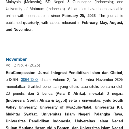
Malaysia (Malaysia); SD Negeri 3 Gunungsari (Indonesia); and
University of Mataram (Indonesia). All articles have been available
online with open access since
February 25, 2026
. The journal is
published
quarterly
, with issues released in
February, May, August,
and November
.
November
Vol. 2 No. 4 (2025)
EduCompassion: Jurnal Integrasi Pendidikan Islam dan Global
;
e-ISSN:
3064-1373
dalam Volume 2, No. 4, Edisi November 2025
menerbitkan 6 artikel penelitian yang ditulis atau ditulis bersama oleh
23 penulis dari 2 benua
(Asia & Afrika)
, mewakili 3 negara
(Indonesia, South Africa & Egypt)
serta 7 universitas, yaitu
South
Valley University, University of KwaZulu-Natal, Universitas KH.
Mukhtar Syafaat, Universitas Islam Negeri Palangka Raya,
Universitas Pendidikan Indonesia, Universitas Islam Negeri
Sultan Maulana Hasanuddin Banten, dan Universitas Islam Negeri